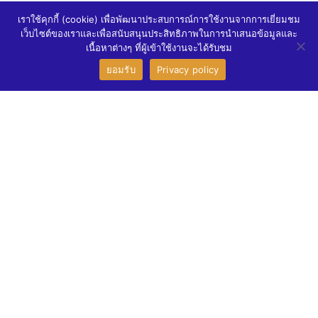
เราใช้คุกกี้ (cookie) เพื่อพัฒนาประสบการณ์การใช้งานจากการเยี่ยมชม
เว็บไซต์ของเราและเพื่อสนับสนุนประสิทธิภาพในการนำเสนอข้อมูลและ
3
เนื้อหาต่างๆ ที่ผู้เข้าใช้งานจะได้รับชม
สอบถามรายละเอียดเพิ่มเติม
ยอมรับ
Privacy policy
Open ch
© สงวนลิขสิทธิ์2026
สถาบันนวัตกรรมเทคโนโลยีไทย–
ฝรั่งเศส
|
นโยบายความเป็นส่วนตัว
|
นโยบายการใช้คุกกี้