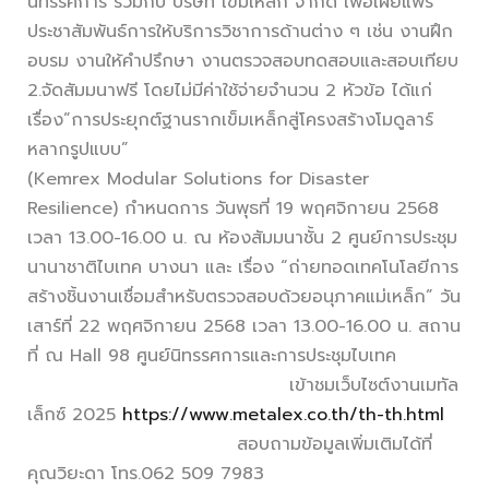
นิทรรศการ ร่วมกับ บริษัท เข็มเหล็ก จำกัด เพื่อเผยแพร่
ประชาสัมพันธ์การให้บริการวิชาการด้านต่าง ๆ เช่น งานฝึก
อบรม งานให้คำปรึกษา งานตรวจสอบทดสอบและสอบเทียบ
2.จัดสัมมนาฟรี โดยไม่มีค่าใช้จ่ายจำนวน 2 หัวข้อ ได้แก่
เรื่อง”การประยุกต์ฐานรากเข็มเหล็กสู่โครงสร้างโมดูลาร์
หลากรูปแบบ”
(Kemrex Modular Solutions for Disaster
Resilience) กำหนดการ วันพุธที่ 19 พฤศจิกายน 2568
เวลา 13.00-16.00 น. ณ ห้องสัมมนาชั้น 2 ศูนย์การประชุม
นานาชาติไบเทค บางนา และ เรื่อง “ถ่ายทอดเทคโนโลยีการ
สร้างชิ้นงานเชื่อมสำหรับตรวจสอบด้วยอนุภาคแม่เหล็ก” วัน
เสาร์ที่ 22 พฤศจิกายน 2568 เวลา 13.00-16.00 น. สถาน
ที่ ณ Hall 98 ศูนย์นิทรรศการและการประชุมไบเทค
เข้าชมเว็บไซต์งานเมทัล
เล็กซ์ 2025
https://www.metalex.co.th/th-th.html
สอบถามข้อมูลเพิ่มเติมได้ที่
คุณวิยะดา โทร.062 509 7983