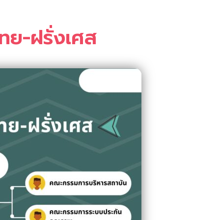
ทย-ฝรั่งเศส