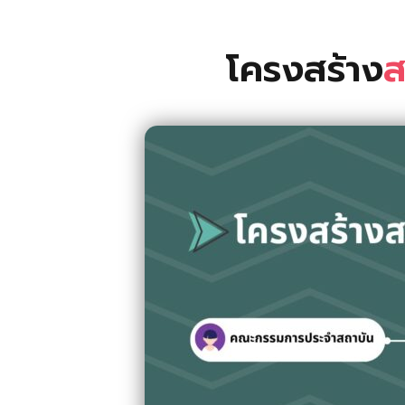
โครงสร้าง
ส