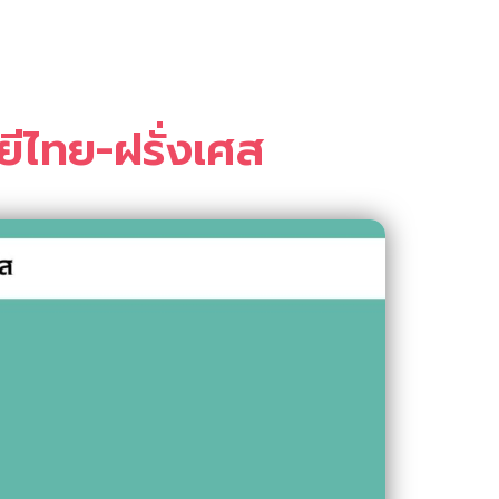
ีไทย-ฝรั่งเศส