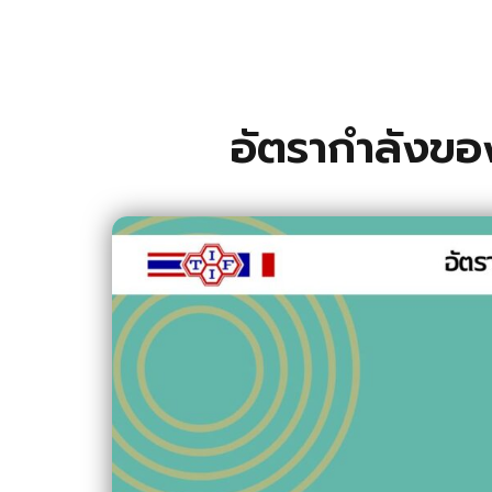
อัตรากำลังขอ