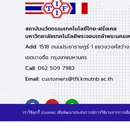
สถาบันนวัตกรรมเทคโนโลยีไทย-ฝรั่งเศส
มหาวิทยาลัยเทคโนโลยีพระจอมเกล้าพระนครเห
Add:
1518 ถนนประชาราษฎร์ 1 แขวงวงศ์สว่าง
เขตบางซื่อ กรุงเทพมหานคร
Call:
062 509 7983
Email:
customers@tfii.kmutnb.ac.th
เราใช้คุกกี้ (cookie) เพื่อพัฒนาประสบการณ์การใช้งานจากการเยี่