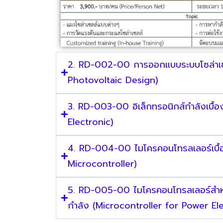
2. RD-002-00 การออกแบบระบบโซล่าเ
Photovoltaic Design)
3. RD-003-00 อิเล็กทรอนิกส์กำลังเบื้
Electronic)
4. RD-004-00 ไมโครคอนโทรลเลอร์เบื้อ
Microcontroller)
5. RD-005-00 ไมโครคอนโทรลเลอร์สำหร
กำลัง (Microcontroller for Power El