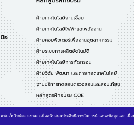
หลักสูตรฝึกอบรม
ฝ่ายเทคโนโลยีงานเชื่อม
ฝ่ายเทคโนโลยีไฟฟ้าและพลังงาน
นือ
ฝ่ายคอมพิวเตอร์เพื่องานอุตสาหกรรม
ฝ่ายระบบการผลิตอัตโนมัติ
ฝ่ายเทคโนโลยีการกัดกร่อน
ฝ่ายวิจัย พัฒนา และถ่ายทอดเทคโนโลยี
งานบริการทดสอบตรวจสอบและสอบเทียบ
หลักสูตรฝึกอบรม COE
สถิติผู้เข้าชมเว็บไซต์
ยมชมเว็บไซต์ของเราและเพื่อสนับสนุนประสิทธิภาพในการนำเสนอข้อมูลและ เนื้อหาต