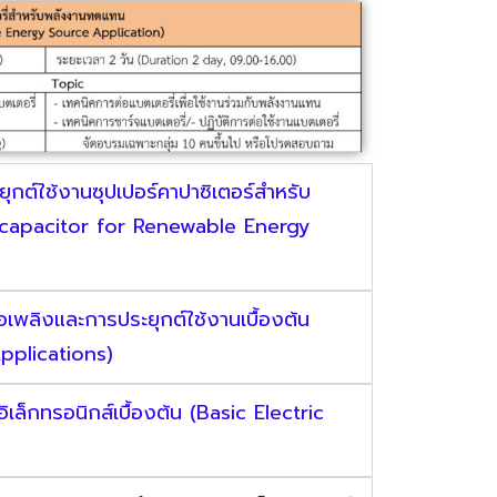
ต์ใช้งานซุปเปอร์คาปาซิเตอร์สำหรับ
capacitor for Renewable Energy
เพลิงและการประยุกต์ใช้งานเบื้องต้น
pplications)
เล็กทรอนิกส์เบื้องต้น (Basic Electric