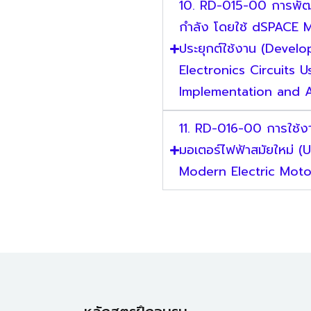
10. RD-015-00 การพัฒ
กำลัง โดยใช้ dSPACE M
ประยุกต์ใช้งาน (Deve
Electronics Circuits 
Implementation and A
11. RD-016-00 การใช้
มอเตอร์ไฟฟ้าสมัยใหม่ 
Modern Electric Moto