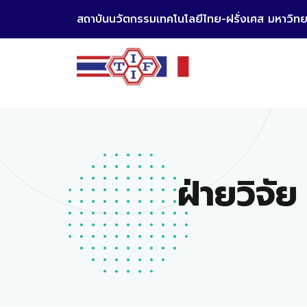
สถาบันนวัตกรรมเทคโนโลยีไทย-ฝรั่งเศส มหาวิท
ฝ่ายวิจั