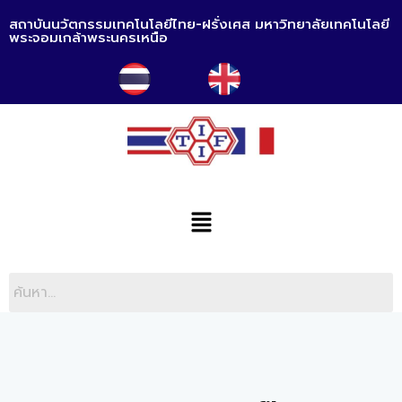
สถาบันนวัตกรรมเทคโนโลยีไทย-ฝรั่งเศส มหาวิทยาลัยเทคโนโลยี
พระจอมเกล้าพระนครเหนือ