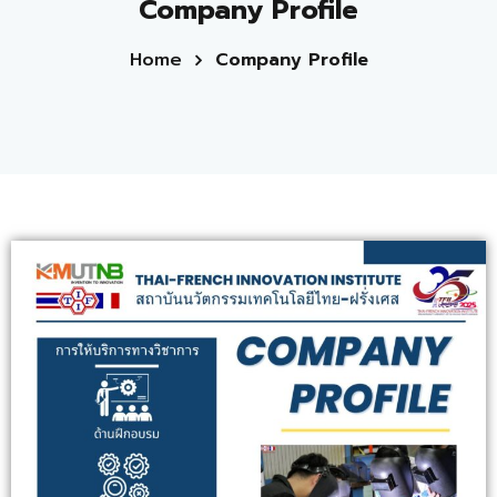
Company Profile
Home
Company Profile