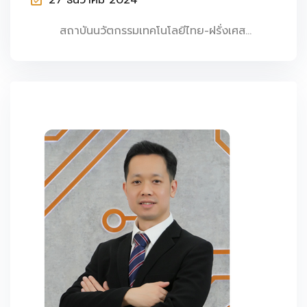
สถาบันนวัตกรรมเทคโนโลยีไทย-ฝรั่งเศส...